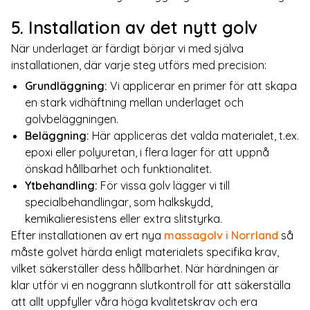
5. Installation av det nytt golv
När underlaget är färdigt börjar vi med själva
installationen, där varje steg utförs med precision:
Grundläggning:
Vi applicerar en primer för att skapa
en stark vidhäftning mellan underlaget och
golvbeläggningen.
Beläggning:
Här appliceras det valda materialet, t.ex.
epoxi eller polyuretan, i flera lager för att uppnå
önskad hållbarhet och funktionalitet.
Ytbehandling:
För vissa golv lägger vi till
specialbehandlingar, som halkskydd,
kemikalieresistens eller extra slitstyrka.
Efter installationen av ert nya
massagolv i Norrland
så
måste golvet härda enligt materialets specifika krav,
vilket säkerställer dess hållbarhet. När härdningen är
klar utför vi en noggrann slutkontroll för att säkerställa
att allt uppfyller våra höga kvalitetskrav och era