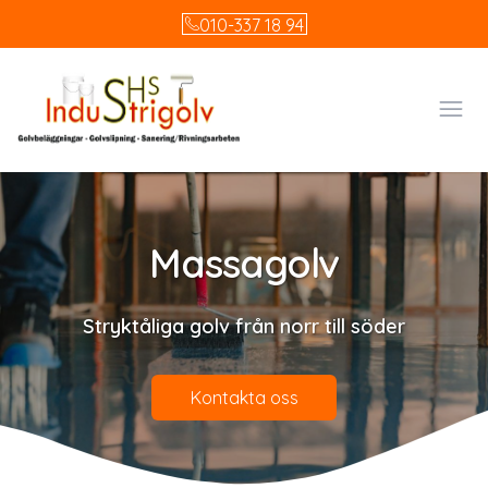
010-337 18 94
Öpp
Massagolv
Stryktåliga golv från norr till söder
Kontakta oss